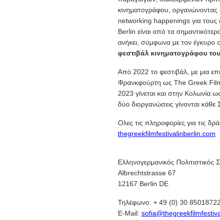
κινηματογράφου, οργανώνοντας α
networking happenings για τους 
Berlin είναι από τα σημαντικότε
ανήκει, σύμφωνα με τον έγκυρο οδ
φεστιβάλ κινηματογράφου του
Από 2022 το φεστιβάλ, με μια επ
Φρανκφούρτη ως The Greek Fil
2023 γίνεται και στην Κολωνία ω
δύο διοργανώσεις γίνονται κάθε 
Ολες τις πληροφορίες για τις δρά
thegreekfilmfestivalinberlin.com
Ελληνογερμανικός Πολιτιστικός 
Albrechtstrasse 67
12167 Berlin DE
Τηλέφωνο: + 49 (0) 30 8501872
E-Mail:
sofia@thegreekfilmfestiva