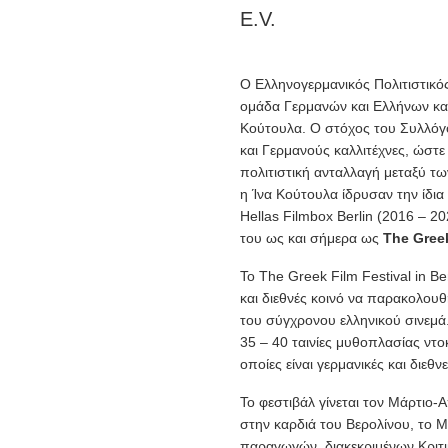
E.V.
Ο Ελληνογερμανικός Πολιτιστικό
ομάδα Γερμανών και Ελλήνων κα
Κούτουλα. Ο στόχος του Συλλόγου
και Γερμανούς καλλιτέχνες, ώστε
πολιτιστική ανταλλαγή μεταξύ τω
η Ίνα Κούτουλα ίδρυσαν την ίδια
Hellas Filmbox Berlin (2016 – 20
του ως και σήμερα ως
The Greek
Το The Greek Film Festival in Ber
και διεθνές κοινό να παρακολουθ
του σύγχρονου ελληνικού σινεμά
35 – 40 ταινίες μυθοπλασίας ντοκ
οποίες είναι γερμανικές και διεθν
Το φεστιβάλ γίνεται τον Μάρτιο-
στην καρδιά του Βερολίνου, το M
παραγωγών, διακεκριμένων Κριτ